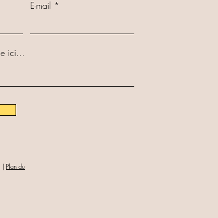
E-mail
e ici...
⎹
Plan du