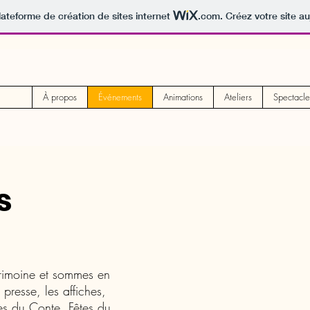
lateforme de création de sites internet
.com
. Créez votre site au
À propos
Événements
Animations
Ateliers
Spectacle
s
rimoine et sommes en
presse, les affiches,
ées du Conte, Fêtes du