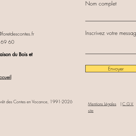
Nom complet
Inscrivez votre messag
foretdescontes.fr
4 69 60
ison du Bois et
Envoyer
ccueil
La Forêt des Contes en Vocance, 1991-2026
Mentions Légales
⎹
C.G.V.
site