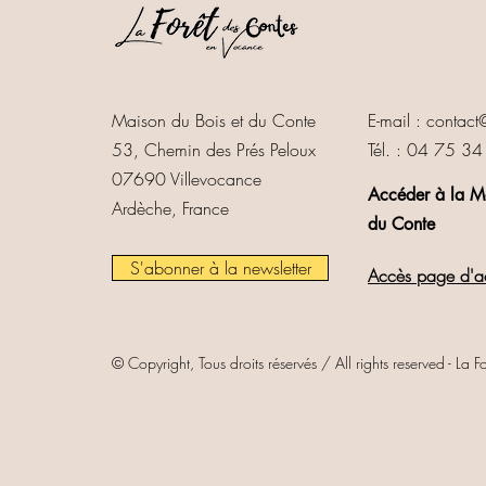
Maison du Bois et du Conte
E-mail :
contact@
53, Chemin des Prés Peloux
Tél. : 04 75 3
07690 Villevocance
Accéder à la Ma
Ardèche, France
du Conte
S'abonner à la newsletter
Accès page d'a
© Copyright, Tous droits réservés / All rights reserved - 